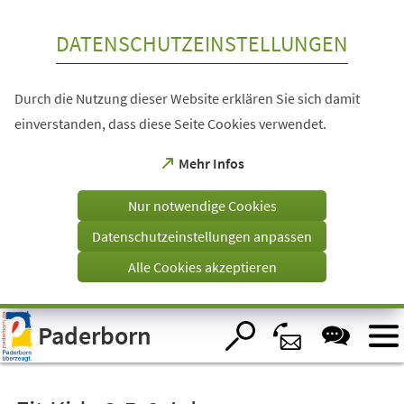
Inhalt anspringen
DATENSCHUTZEINSTELLUNGEN
Durch die Nutzung dieser Website erklären Sie sich damit
einverstanden, dass diese Seite Cookies verwendet.
(Öffnet
Mehr Infos
in
einem
Nur notwendige Cookies
neuen
Tab)
Datenschutzeinstellungen anpassen
Alle Cookies akzeptieren
Visuelle
Paderborn
Assistenzsoftware
öffnen.