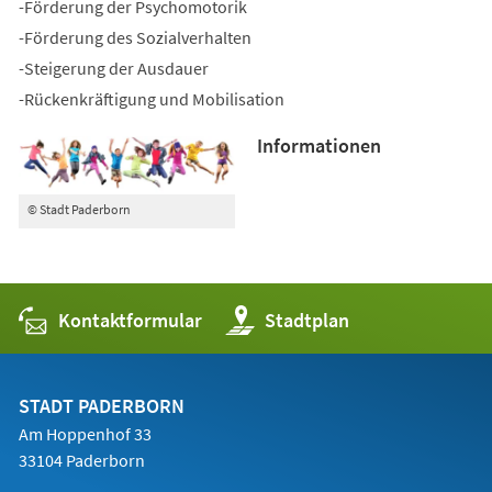
-Förderung der Psychomotorik
-Förderung des Sozialverhalten
-Steigerung der Ausdauer
-Rückenkräftigung und Mobilisation
Informationen
© Stadt Paderborn
Kontaktformular
(Öffnet
Stadtplan
in
einem
neuen
Tab)
STADT PADERBORN
Am Hoppenhof 33
33104 Paderborn