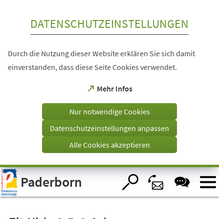
Inhalt anspringen
DATENSCHUTZEINSTELLUNGEN
Durch die Nutzung dieser Website erklären Sie sich damit
einverstanden, dass diese Seite Cookies verwendet.
(Öffnet
Mehr Infos
in
einem
Nur notwendige Cookies
neuen
Tab)
Datenschutzeinstellungen anpassen
Alle Cookies akzeptieren
Visuelle
Paderborn
Assistenzsoftware
öffnen.