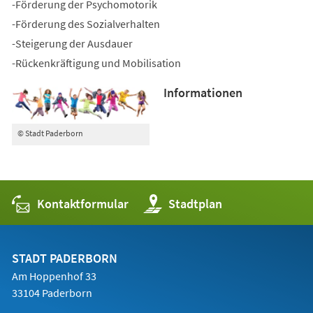
-Förderung der Psychomotorik
-Förderung des Sozialverhalten
-Steigerung der Ausdauer
-Rückenkräftigung und Mobilisation
Informationen
© Stadt Paderborn
Kontaktformular
(Öffnet
Stadtplan
in
einem
neuen
Tab)
STADT PADERBORN
Am Hoppenhof 33
33104 Paderborn