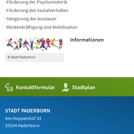
-Förderung der Psychomotorik
-Förderung des Sozialverhalten
-Steigerung der Ausdauer
-Rückenkräftigung und Mobilisation
Informationen
© Stadt Paderborn
Kontaktformular
(Öffnet
Stadtplan
in
einem
neuen
Tab)
STADT PADERBORN
Am Hoppenhof 33
33104 Paderborn