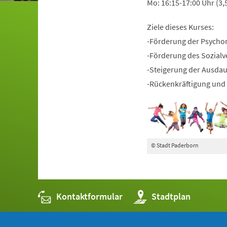
Mo: 16:15-17:00 Uhr (3,
Ziele dieses Kurses:
-Förderung der Psycho
-Förderung des Sozialv
-Steigerung der Ausda
-Rückenkräftigung und 
© Stadt Paderborn
Kontaktformular
(Öffnet
Stadtplan
in
einem
neuen