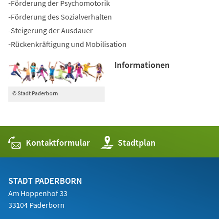
-Förderung der Psychomotorik
-Förderung des Sozialverhalten
-Steigerung der Ausdauer
-Rückenkräftigung und Mobilisation
Informationen
© Stadt Paderborn
Kontaktformular
(Öffnet
Stadtplan
in
einem
neuen
Tab)
STADT PADERBORN
Am Hoppenhof 33
33104 Paderborn