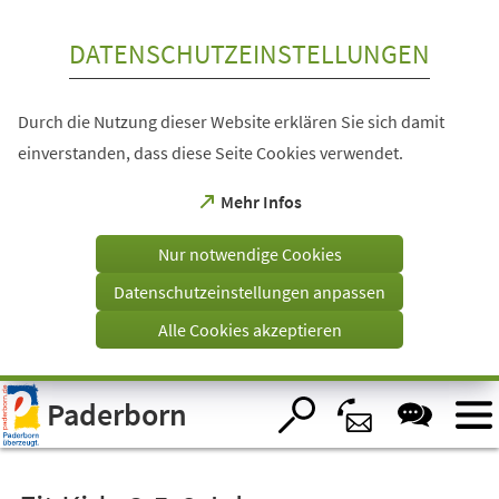
Inhalt anspringen
DATENSCHUTZEINSTELLUNGEN
Durch die Nutzung dieser Website erklären Sie sich damit
einverstanden, dass diese Seite Cookies verwendet.
(Öffnet
Mehr Infos
in
einem
Nur notwendige Cookies
neuen
Tab)
Datenschutzeinstellungen anpassen
Alle Cookies akzeptieren
Visuelle
Paderborn
Assistenzsoftware
öffnen.