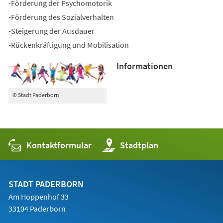
-Förderung der Psychomotorik
-Förderung des Sozialverhalten
-Steigerung der Ausdauer
-Rückenkräftigung und Mobilisation
Informationen
© Stadt Paderborn
Kontaktformular
(Öffnet
Stadtplan
in
einem
neuen
Tab)
STADT PADERBORN
Am Hoppenhof 33
33104 Paderborn