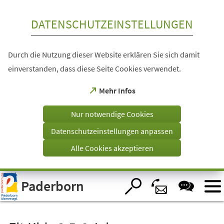
Inhalt anspringen
DATENSCHUTZEINSTELLUNGEN
Durch die Nutzung dieser Website erklären Sie sich damit
einverstanden, dass diese Seite Cookies verwendet.
(Öffnet
Mehr Infos
in
einem
Nur notwendige Cookies
neuen
Tab)
Datenschutzeinstellungen anpassen
Alle Cookies akzeptieren
Visuelle
Paderborn
Assistenzsoftware
öffnen.