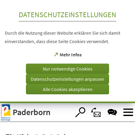
Inhalt anspringen
DATENSCHUTZEINSTELLUNGEN
Durch die Nutzung dieser Website erklären Sie sich damit
einverstanden, dass diese Seite Cookies verwendet.
(Öffnet
Mehr Infos
in
einem
Nur notwendige Cookies
neuen
Tab)
Datenschutzeinstellungen anpassen
Alle Cookies akzeptieren
Visuelle
Paderborn
Assistenzsoftware
öffnen.