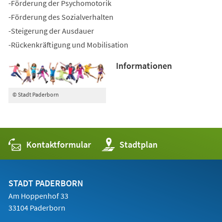
-Förderung der Psychomotorik
-Förderung des Sozialverhalten
-Steigerung der Ausdauer
-Rückenkräftigung und Mobilisation
Informationen
© Stadt Paderborn
Kontaktformular
(Öffnet
Stadtplan
in
einem
neuen
Tab)
STADT PADERBORN
Am Hoppenhof 33
33104 Paderborn