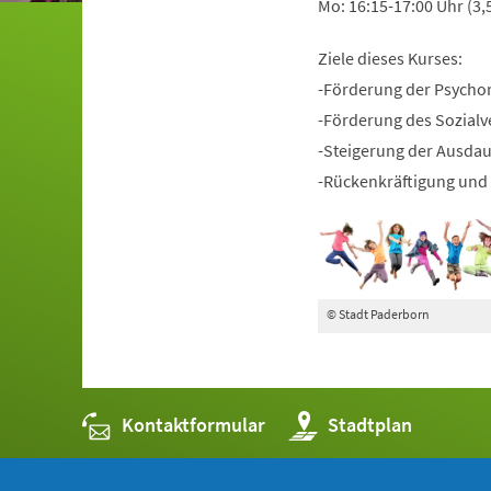
Mo: 16:15-17:00 Uhr (3,
Ziele dieses Kurses:
-Förderung der Psycho
-Förderung des Sozialv
-Steigerung der Ausda
-Rückenkräftigung und 
© Stadt Paderborn
Kontaktformular
(Öffnet
Stadtplan
in
einem
neuen