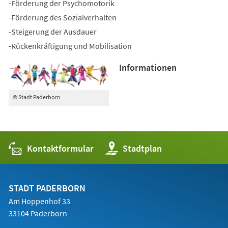
-Förderung der Psychomotorik
-Förderung des Sozialverhalten
-Steigerung der Ausdauer
-Rückenkräftigung und Mobilisation
Informationen
© Stadt Paderborn
Kontaktformular
(Öffnet
Stadtplan
in
einem
neuen
Tab)
STADT PADERBORN
Am Hoppenhof 33
33104 Paderborn