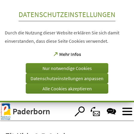
Inhalt anspringen
DATENSCHUTZEINSTELLUNGEN
Durch die Nutzung dieser Website erklären Sie sich damit
einverstanden, dass diese Seite Cookies verwendet.
(Öffnet
Mehr Infos
in
einem
Nur notwendige Cookies
neuen
Tab)
Datenschutzeinstellungen anpassen
Alle Cookies akzeptieren
Visuelle
Paderborn
Assistenzsoftware
öffnen.