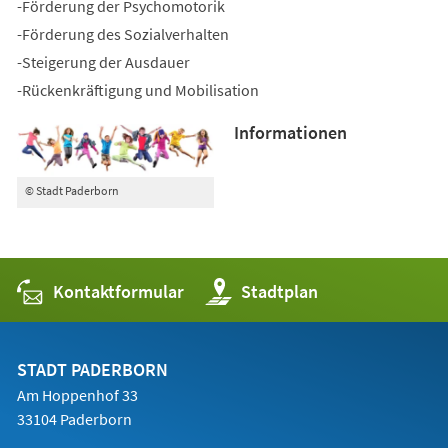
-Förderung der Psychomotorik
-Förderung des Sozialverhalten
-Steigerung der Ausdauer
-Rückenkräftigung und Mobilisation
Informationen
© Stadt Paderborn
Kontaktformular
(Öffnet
Stadtplan
in
einem
neuen
Tab)
STADT PADERBORN
Am Hoppenhof 33
33104 Paderborn