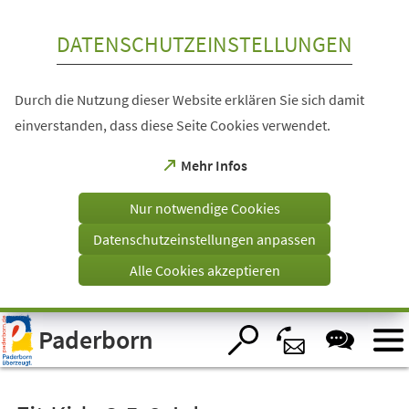
Inhalt anspringen
DATENSCHUTZEINSTELLUNGEN
Durch die Nutzung dieser Website erklären Sie sich damit
einverstanden, dass diese Seite Cookies verwendet.
(Öffnet
Mehr Infos
in
einem
Nur notwendige Cookies
neuen
Tab)
Datenschutzeinstellungen anpassen
Alle Cookies akzeptieren
Visuelle
Paderborn
Assistenzsoftware
öffnen.