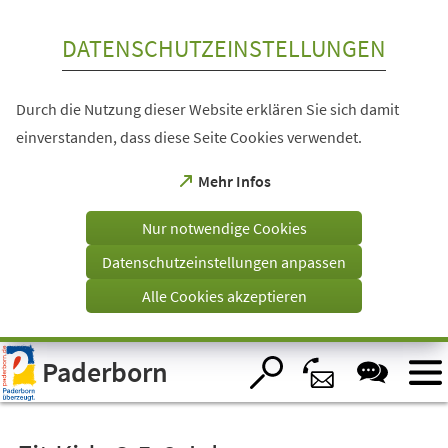
Inhalt anspringen
DATENSCHUTZEINSTELLUNGEN
Durch die Nutzung dieser Website erklären Sie sich damit
einverstanden, dass diese Seite Cookies verwendet.
(Öffnet
Mehr Infos
in
einem
Nur notwendige Cookies
neuen
Tab)
Datenschutzeinstellungen anpassen
Alle Cookies akzeptieren
Visuelle
Paderborn
Assistenzsoftware
öffnen.