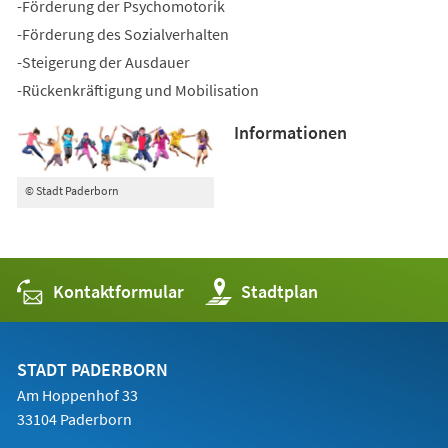
-Förderung der Psychomotorik
-Förderung des Sozialverhalten
-Steigerung der Ausdauer
-Rückenkräftigung und Mobilisation
Informationen
© Stadt Paderborn
Kontaktformular
(Öffnet
Stadtplan
in
einem
neuen
Tab)
STADT PADERBORN
Am Hoppenhof 33
33104 Paderborn