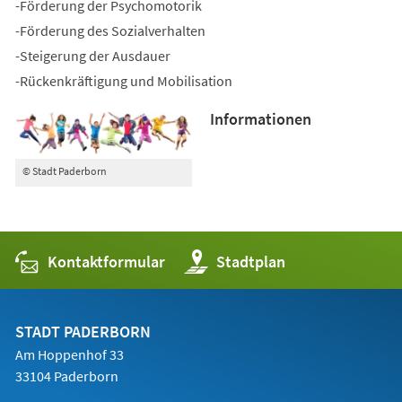
-Förderung der Psychomotorik
-Förderung des Sozialverhalten
-Steigerung der Ausdauer
-Rückenkräftigung und Mobilisation
Informationen
© Stadt Paderborn
Kontaktformular
(Öffnet
Stadtplan
in
einem
neuen
Tab)
STADT PADERBORN
Am Hoppenhof 33
33104 Paderborn