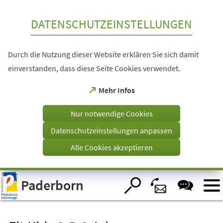
Inhalt anspringen
DATENSCHUTZEINSTELLUNGEN
Durch die Nutzung dieser Website erklären Sie sich damit
einverstanden, dass diese Seite Cookies verwendet.
(Öffnet
Mehr Infos
in
einem
Nur notwendige Cookies
neuen
Tab)
Datenschutzeinstellungen anpassen
Alle Cookies akzeptieren
Visuelle
Paderborn
Assistenzsoftware
öffnen.