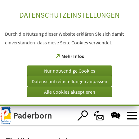
Inhalt anspringen
DATENSCHUTZEINSTELLUNGEN
Durch die Nutzung dieser Website erklären Sie sich damit
einverstanden, dass diese Seite Cookies verwendet.
(Öffnet
Mehr Infos
in
einem
Nur notwendige Cookies
neuen
Tab)
Datenschutzeinstellungen anpassen
Alle Cookies akzeptieren
Visuelle
Paderborn
Assistenzsoftware
öffnen.