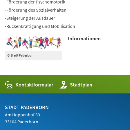
-Förderung der Psychomotorik
-Förderung des Sozialverhalten
-Steigerung der Ausdauer
-Rückenkräftigung und Mobilisation
Informationen
© Stadt Paderborn
Kontaktformular
(Öffnet
Stadtplan
in
einem
neuen
Tab)
STADT PADERBORN
Am Hoppenhof 33
33104 Paderborn