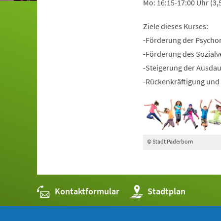
Mo: 16:15-17:00 Uhr (3,
Ziele dieses Kurses:
-Förderung der Psycho
-Förderung des Sozialv
-Steigerung der Ausda
-Rückenkräftigung und 
© Stadt Paderborn
Kontaktformular
(Öffnet
Stadtplan
in
einem
neuen