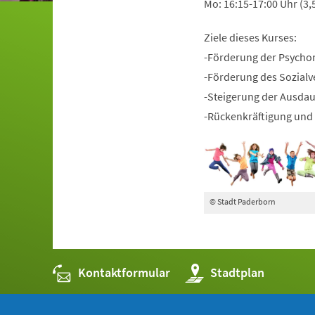
Mo: 16:15-17:00 Uhr (3,
Ziele dieses Kurses:
-Förderung der Psycho
-Förderung des Sozialv
-Steigerung der Ausda
-Rückenkräftigung und 
© Stadt Paderborn
Kontaktformular
(Öffnet
Stadtplan
in
einem
neuen