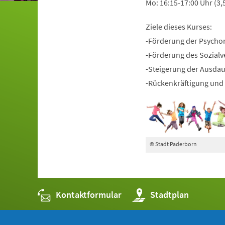
Mo: 16:15-17:00 Uhr (3,
Ziele dieses Kurses:
-Förderung der Psycho
-Förderung des Sozialv
-Steigerung der Ausda
-Rückenkräftigung und 
© Stadt Paderborn
Kontaktformular
(Öffnet
Stadtplan
in
einem
neuen