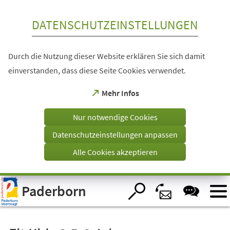
Inhalt anspringen
DATENSCHUTZEINSTELLUNGEN
Durch die Nutzung dieser Website erklären Sie sich damit
einverstanden, dass diese Seite Cookies verwendet.
(Öffnet
Mehr Infos
in
einem
Nur notwendige Cookies
neuen
Tab)
Datenschutzeinstellungen anpassen
Alle Cookies akzeptieren
Visuelle
Paderborn
Assistenzsoftware
öffnen.