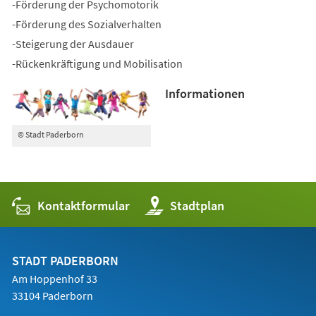
-Förderung der Psychomotorik
-Förderung des Sozialverhalten
-Steigerung der Ausdauer
-Rückenkräftigung und Mobilisation
Informationen
© Stadt Paderborn
Kontaktformular
(Öffnet
Stadtplan
in
einem
neuen
Tab)
STADT PADERBORN
Am Hoppenhof 33
33104 Paderborn