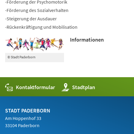
-Förderung der Psychomotorik
-Förderung des Sozialverhalten
-Steigerung der Ausdauer
-Rückenkräftigung und Mobilisation
Informationen
© Stadt Paderborn
Kontaktformular
(Öffnet
Stadtplan
in
einem
neuen
Tab)
STADT PADERBORN
Am Hoppenhof 33
33104 Paderborn