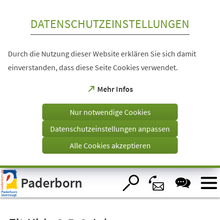
Inhalt anspringen
DATENSCHUTZEINSTELLUNGEN
Durch die Nutzung dieser Website erklären Sie sich damit
einverstanden, dass diese Seite Cookies verwendet.
(Öffnet
Mehr Infos
in
einem
Nur notwendige Cookies
neuen
Tab)
Datenschutzeinstellungen anpassen
Alle Cookies akzeptieren
Visuelle
Paderborn
Assistenzsoftware
öffnen.