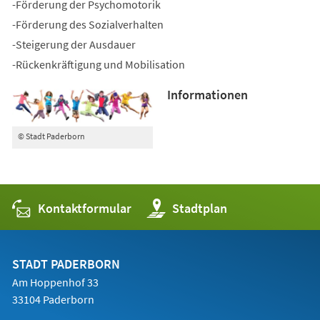
-Förderung der Psychomotorik
-Förderung des Sozialverhalten
-Steigerung der Ausdauer
-Rückenkräftigung und Mobilisation
Informationen
© Stadt Paderborn
Kontaktformular
(Öffnet
Stadtplan
in
einem
neuen
Tab)
STADT PADERBORN
Am Hoppenhof 33
33104 Paderborn