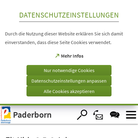
Inhalt anspringen
DATENSCHUTZEINSTELLUNGEN
Durch die Nutzung dieser Website erklären Sie sich damit
einverstanden, dass diese Seite Cookies verwendet.
(Öffnet
Mehr Infos
in
einem
Nur notwendige Cookies
neuen
Tab)
Datenschutzeinstellungen anpassen
Alle Cookies akzeptieren
Visuelle
Paderborn
Assistenzsoftware
öffnen.