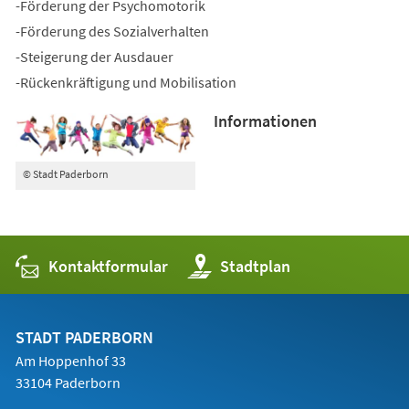
-Förderung der Psychomotorik
-Förderung des Sozialverhalten
-Steigerung der Ausdauer
-Rückenkräftigung und Mobilisation
Informationen
© Stadt Paderborn
Kontaktformular
(Öffnet
Stadtplan
in
einem
neuen
Tab)
STADT PADERBORN
Am Hoppenhof 33
33104 Paderborn