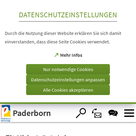
Inhalt anspringen
DATENSCHUTZEINSTELLUNGEN
Durch die Nutzung dieser Website erklären Sie sich damit
einverstanden, dass diese Seite Cookies verwendet.
(Öffnet
Mehr Infos
in
einem
Nur notwendige Cookies
neuen
Tab)
Datenschutzeinstellungen anpassen
Alle Cookies akzeptieren
Visuelle
Paderborn
Assistenzsoftware
öffnen.