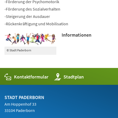
-Förderung der Psychomotorik
-Förderung des Sozialverhalten
-Steigerung der Ausdauer
-Rückenkräftigung und Mobilisation
Informationen
© Stadt Paderborn
Kontaktformular
(Öffnet
Stadtplan
in
einem
neuen
Tab)
STADT PADERBORN
Am Hoppenhof 33
33104 Paderborn