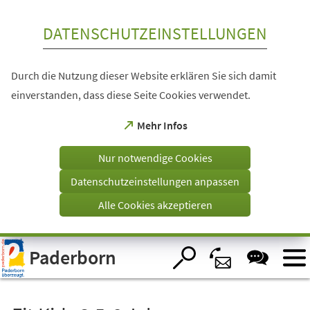
Inhalt anspringen
DATENSCHUTZEINSTELLUNGEN
Durch die Nutzung dieser Website erklären Sie sich damit
einverstanden, dass diese Seite Cookies verwendet.
(Öffnet
Mehr Infos
in
einem
Nur notwendige Cookies
neuen
Tab)
Datenschutzeinstellungen anpassen
Alle Cookies akzeptieren
Visuelle
Paderborn
Assistenzsoftware
öffnen.