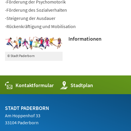
-Förderung der Psychomotorik
-Förderung des Sozialverhalten
-Steigerung der Ausdauer
-Rückenkräftigung und Mobilisation
Informationen
© Stadt Paderborn
Kontaktformular
(Öffnet
Stadtplan
in
einem
neuen
Tab)
STADT PADERBORN
Am Hoppenhof 33
33104 Paderborn