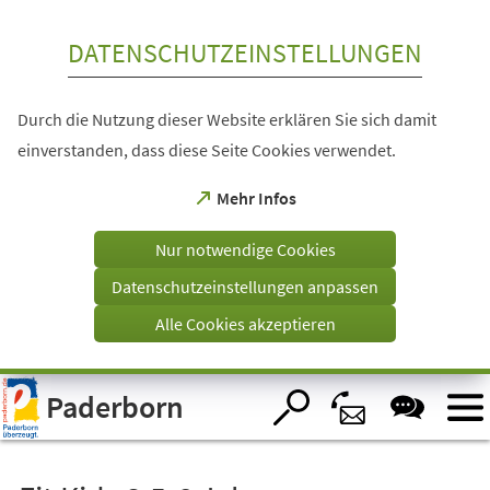
Inhalt anspringen
DATENSCHUTZEINSTELLUNGEN
Durch die Nutzung dieser Website erklären Sie sich damit
einverstanden, dass diese Seite Cookies verwendet.
(Öffnet
Mehr Infos
in
einem
Nur notwendige Cookies
neuen
Tab)
Datenschutzeinstellungen anpassen
Alle Cookies akzeptieren
Visuelle
Paderborn
Assistenzsoftware
öffnen.