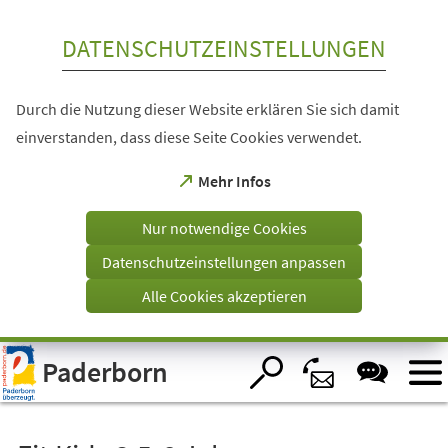
Inhalt anspringen
DATENSCHUTZEINSTELLUNGEN
Durch die Nutzung dieser Website erklären Sie sich damit
einverstanden, dass diese Seite Cookies verwendet.
(Öffnet
Mehr Infos
in
einem
Nur notwendige Cookies
neuen
Tab)
Datenschutzeinstellungen anpassen
Alle Cookies akzeptieren
Visuelle
Paderborn
Assistenzsoftware
öffnen.