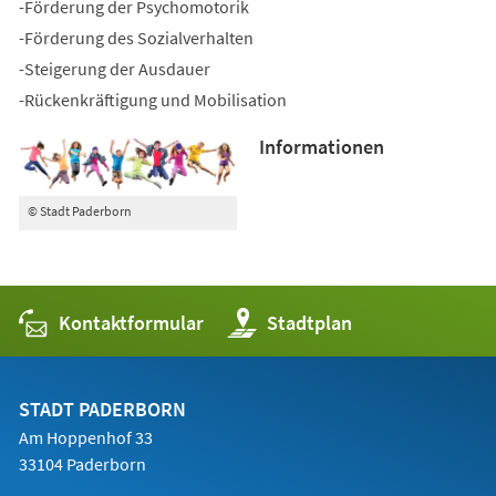
-Förderung der Psychomotorik
-Förderung des Sozialverhalten
-Steigerung der Ausdauer
-Rückenkräftigung und Mobilisation
Informationen
© Stadt Paderborn
Kontaktformular
(Öffnet
Stadtplan
in
einem
neuen
Tab)
STADT PADERBORN
Am Hoppenhof 33
33104 Paderborn