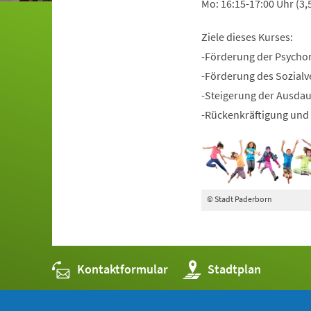
Mo: 16:15-17:00 Uhr (3,
Ziele dieses Kurses:
-Förderung der Psycho
-Förderung des Sozialv
-Steigerung der Ausda
-Rückenkräftigung und 
© Stadt Paderborn
Kontaktformular
(Öffnet
Stadtplan
in
einem
neuen