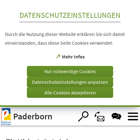
Inhalt anspringen
DATENSCHUTZEINSTELLUNGEN
Durch die Nutzung dieser Website erklären Sie sich damit
einverstanden, dass diese Seite Cookies verwendet.
(Öffnet
Mehr Infos
in
einem
Nur notwendige Cookies
neuen
Tab)
Datenschutzeinstellungen anpassen
Alle Cookies akzeptieren
Visuelle
Paderborn
Assistenzsoftware
öffnen.