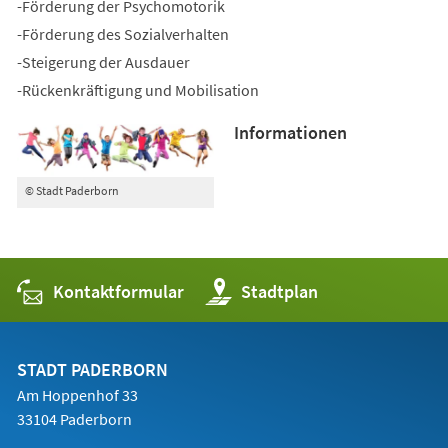
-Förderung der Psychomotorik
-Förderung des Sozialverhalten
-Steigerung der Ausdauer
-Rückenkräftigung und Mobilisation
Informationen
© Stadt Paderborn
Kontaktformular
(Öffnet
Stadtplan
in
einem
neuen
Tab)
STADT PADERBORN
Am Hoppenhof 33
33104 Paderborn