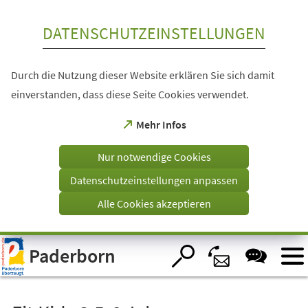
Inhalt anspringen
DATENSCHUTZEINSTELLUNGEN
Durch die Nutzung dieser Website erklären Sie sich damit
einverstanden, dass diese Seite Cookies verwendet.
(Öffnet
Mehr Infos
in
einem
Nur notwendige Cookies
neuen
Tab)
Datenschutzeinstellungen anpassen
Alle Cookies akzeptieren
Visuelle
Paderborn
Assistenzsoftware
öffnen.