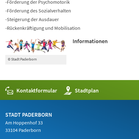
-Förderung der Psychomotorik
-Förderung des Sozialverhalten
-Steigerung der Ausdauer
-Rückenkräftigung und Mobilisation
Informationen
© Stadt Paderborn
Kontaktformular
(Öffnet
Stadtplan
in
einem
neuen
Tab)
STADT PADERBORN
Am Hoppenhof 33
33104 Paderborn