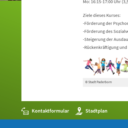
Mo: 16:15-17:00 Uhr (3,
Ziele dieses Kurses:
-Förderung der Psycho
-Förderung des Sozialv
-Steigerung der Ausda
-Rückenkräftigung und 
© Stadt Paderborn
Kontaktformular
(Öffnet
Stadtplan
in
einem
neuen