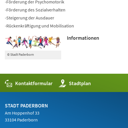
-Förderung der Psychomotorik
-Förderung des Sozialverhalten
-Steigerung der Ausdauer
-Rückenkräftigung und Mobilisation
Informationen
© Stadt Paderborn
Kontaktformular
(Öffnet
Stadtplan
in
einem
neuen
Tab)
STADT PADERBORN
Am Hoppenhof 33
33104 Paderborn