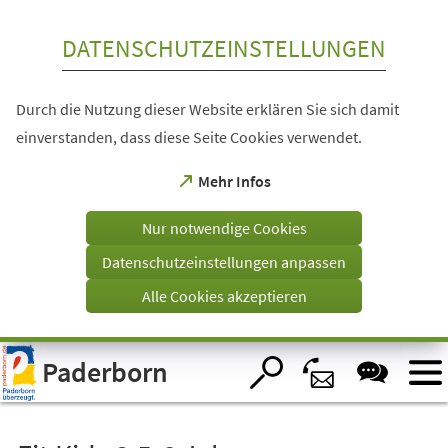
Inhalt anspringen
DATENSCHUTZEINSTELLUNGEN
Durch die Nutzung dieser Website erklären Sie sich damit
einverstanden, dass diese Seite Cookies verwendet.
(Öffnet
Mehr Infos
in
einem
Nur notwendige Cookies
neuen
Tab)
Datenschutzeinstellungen anpassen
Alle Cookies akzeptieren
Visuelle
Paderborn
Assistenzsoftware
öffnen.