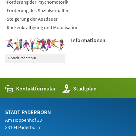
-Förderung der Psychomotorik
-Förderung des Sozialverhalten
-Steigerung der Ausdauer
-Rückenkräftigung und Mobilisation
Informationen
© Stadt Paderborn
Kontaktformular
(Öffnet
Stadtplan
in
einem
neuen
Tab)
STADT PADERBORN
Am Hoppenhof 33
33104 Paderborn