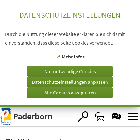
Inhalt anspringen
DATENSCHUTZEINSTELLUNGEN
Durch die Nutzung dieser Website erklären Sie sich damit
einverstanden, dass diese Seite Cookies verwendet.
(Öffnet
Mehr Infos
in
einem
Nur notwendige Cookies
neuen
Tab)
Datenschutzeinstellungen anpassen
Alle Cookies akzeptieren
Visuelle
Paderborn
Assistenzsoftware
öffnen.