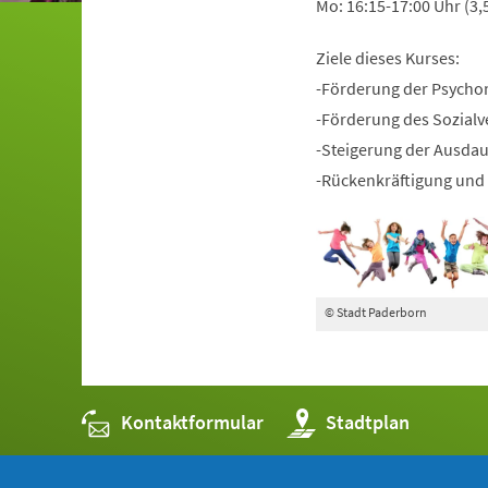
Mo: 16:15-17:00 Uhr (3,
Ziele dieses Kurses:
-Förderung der Psycho
-Förderung des Sozialv
-Steigerung der Ausda
-Rückenkräftigung und 
© Stadt Paderborn
Kontaktformular
(Öffnet
Stadtplan
in
einem
neuen