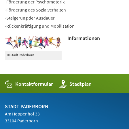
-Förderung der Psychomotorik
-Förderung des Sozialverhalten
-Steigerung der Ausdauer
-Rückenkräftigung und Mobilisation
Informationen
© Stadt Paderborn
Kontaktformular
(Öffnet
Stadtplan
in
einem
neuen
Tab)
STADT PADERBORN
Am Hoppenhof 33
33104 Paderborn