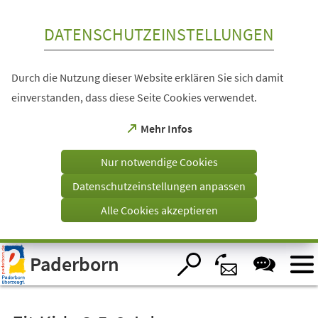
Inhalt anspringen
DATENSCHUTZEINSTELLUNGEN
Durch die Nutzung dieser Website erklären Sie sich damit
einverstanden, dass diese Seite Cookies verwendet.
(Öffnet
Mehr Infos
in
einem
Nur notwendige Cookies
neuen
Tab)
Datenschutzeinstellungen anpassen
Alle Cookies akzeptieren
Visuelle
Paderborn
Assistenzsoftware
öffnen.