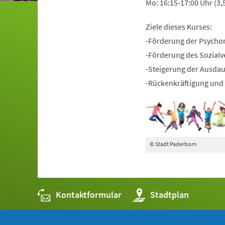
Mo: 16:15-17:00 Uhr (3,
Ziele dieses Kurses:
-Förderung der Psycho
-Förderung des Sozialv
-Steigerung der Ausda
-Rückenkräftigung und 
© Stadt Paderborn
Kontaktformular
(Öffnet
Stadtplan
in
einem
neuen