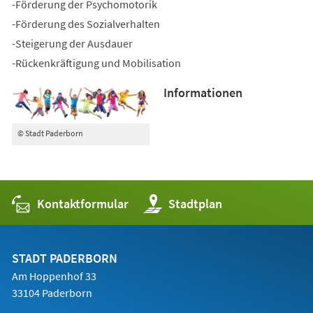
-Förderung der Psychomotorik
-Förderung des Sozialverhalten
-Steigerung der Ausdauer
-Rückenkräftigung und Mobilisation
Informationen
© Stadt Paderborn
Kontaktformular
(Öffnet
Stadtplan
in
einem
neuen
Tab)
STADT PADERBORN
Am Hoppenhof 33
33104 Paderborn