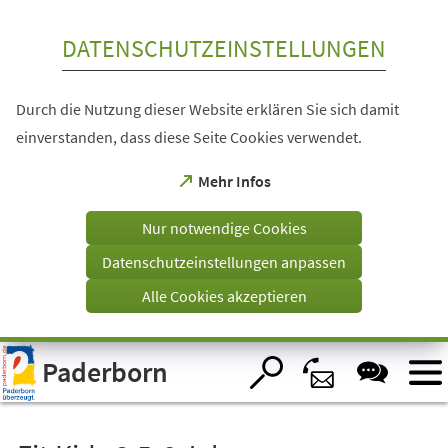
Inhalt anspringen
DATENSCHUTZEINSTELLUNGEN
Durch die Nutzung dieser Website erklären Sie sich damit
einverstanden, dass diese Seite Cookies verwendet.
(Öffnet
Mehr Infos
in
einem
Nur notwendige Cookies
neuen
Tab)
Datenschutzeinstellungen anpassen
Alle Cookies akzeptieren
Visuelle
Paderborn
Assistenzsoftware
öffnen.