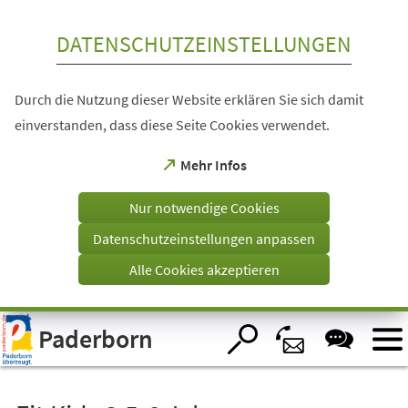
Inhalt anspringen
DATENSCHUTZEINSTELLUNGEN
Durch die Nutzung dieser Website erklären Sie sich damit
einverstanden, dass diese Seite Cookies verwendet.
(Öffnet
Mehr Infos
in
einem
Nur notwendige Cookies
neuen
Tab)
Datenschutzeinstellungen anpassen
Alle Cookies akzeptieren
Visuelle
Paderborn
Assistenzsoftware
öffnen.