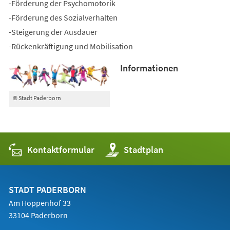
-Förderung der Psychomotorik
-Förderung des Sozialverhalten
-Steigerung der Ausdauer
-Rückenkräftigung und Mobilisation
Informationen
© Stadt Paderborn
Kontaktformular
(Öffnet
Stadtplan
in
einem
neuen
Tab)
STADT PADERBORN
Am Hoppenhof 33
33104 Paderborn