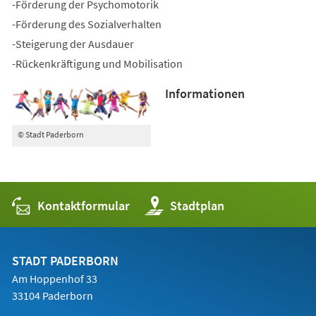
-Förderung der Psychomotorik
-Förderung des Sozialverhalten
-Steigerung der Ausdauer
-Rückenkräftigung und Mobilisation
Informationen
© Stadt Paderborn
Kontaktformular
(Öffnet
Stadtplan
in
einem
neuen
Tab)
STADT PADERBORN
Am Hoppenhof 33
33104 Paderborn