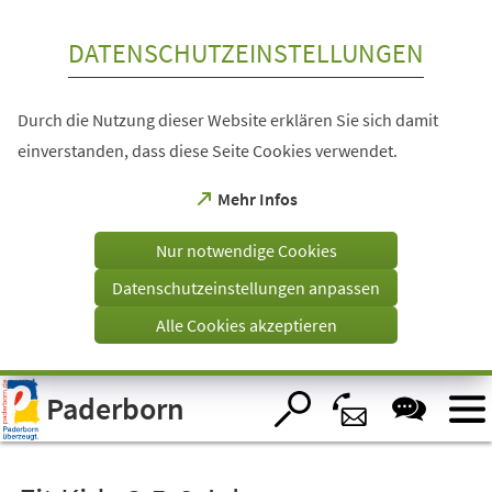
Inhalt anspringen
DATENSCHUTZEINSTELLUNGEN
Durch die Nutzung dieser Website erklären Sie sich damit
einverstanden, dass diese Seite Cookies verwendet.
(Öffnet
Mehr Infos
in
einem
Nur notwendige Cookies
neuen
Tab)
Datenschutzeinstellungen anpassen
Alle Cookies akzeptieren
Visuelle
Paderborn
Assistenzsoftware
öffnen.