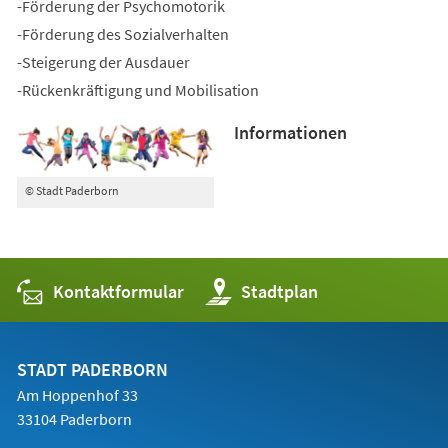
-Förderung der Psychomotorik
-Förderung des Sozialverhalten
-Steigerung der Ausdauer
-Rückenkräftigung und Mobilisation
Informationen
© Stadt Paderborn
Kontaktformular
(Öffnet
Stadtplan
in
einem
neuen
Tab)
STADT PADERBORN
Am Hoppenhof 33
33104 Paderborn