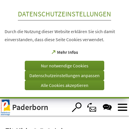
Inhalt anspringen
DATENSCHUTZEINSTELLUNGEN
Durch die Nutzung dieser Website erklären Sie sich damit
einverstanden, dass diese Seite Cookies verwendet.
(Öffnet
Mehr Infos
in
einem
Nur notwendige Cookies
neuen
Tab)
Datenschutzeinstellungen anpassen
Alle Cookies akzeptieren
Visuelle
Paderborn
Assistenzsoftware
öffnen.