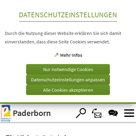
Inhalt anspringen
DATENSCHUTZEINSTELLUNGEN
Durch die Nutzung dieser Website erklären Sie sich damit
einverstanden, dass diese Seite Cookies verwendet.
(Öffnet
Mehr Infos
in
einem
Nur notwendige Cookies
neuen
Tab)
Datenschutzeinstellungen anpassen
Alle Cookies akzeptieren
Visuelle
Paderborn
Assistenzsoftware
öffnen.