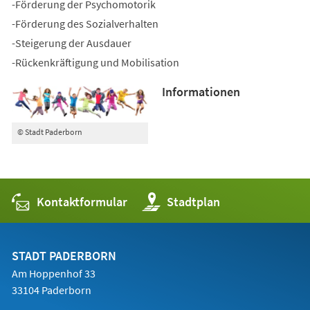
-Förderung der Psychomotorik
-Förderung des Sozialverhalten
-Steigerung der Ausdauer
-Rückenkräftigung und Mobilisation
Informationen
© Stadt Paderborn
Kontaktformular
(Öffnet
Stadtplan
in
einem
neuen
Tab)
STADT PADERBORN
Am Hoppenhof 33
33104 Paderborn