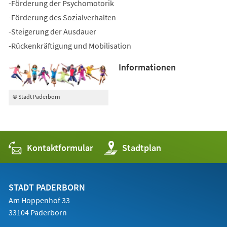
-Förderung der Psychomotorik
-Förderung des Sozialverhalten
-Steigerung der Ausdauer
-Rückenkräftigung und Mobilisation
Informationen
© Stadt Paderborn
Kontaktformular
(Öffnet
Stadtplan
in
einem
neuen
Tab)
STADT PADERBORN
Am Hoppenhof 33
33104 Paderborn