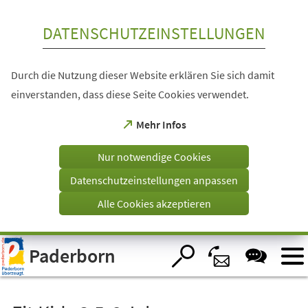
Inhalt anspringen
DATENSCHUTZEINSTELLUNGEN
Durch die Nutzung dieser Website erklären Sie sich damit
einverstanden, dass diese Seite Cookies verwendet.
(Öffnet
Mehr Infos
in
einem
Nur notwendige Cookies
neuen
Tab)
Datenschutzeinstellungen anpassen
Alle Cookies akzeptieren
Visuelle
Paderborn
Assistenzsoftware
öffnen.