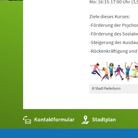
Mo: 16:15-17:00 Uhr (3,
Ziele dieses Kurses:
-Förderung der Psycho
-Förderung des Sozialv
-Steigerung der Ausda
-Rückenkräftigung und 
© Stadt Paderborn
Kontaktformular
(Öffnet
Stadtplan
in
einem
neuen