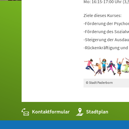
Mo: 16:15-17:00 Uhr (3,
Ziele dieses Kurses:
-Förderung der Psycho
-Förderung des Sozialv
-Steigerung der Ausda
-Rückenkräftigung und 
© Stadt Paderborn
Kontaktformular
(Öffnet
Stadtplan
in
einem
neuen