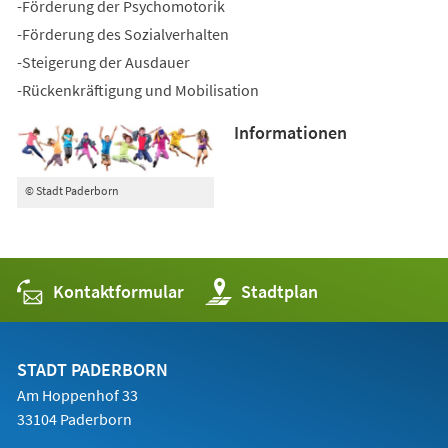
-Förderung der Psychomotorik
-Förderung des Sozialverhalten
-Steigerung der Ausdauer
-Rückenkräftigung und Mobilisation
Informationen
© Stadt Paderborn
Kontaktformular
(Öffnet
Stadtplan
in
einem
neuen
Tab)
STADT PADERBORN
Am Hoppenhof 33
33104 Paderborn