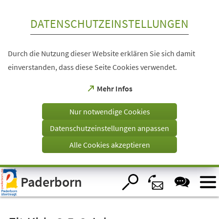
Inhalt anspringen
DATENSCHUTZEINSTELLUNGEN
Durch die Nutzung dieser Website erklären Sie sich damit
einverstanden, dass diese Seite Cookies verwendet.
(Öffnet
Mehr Infos
in
einem
Nur notwendige Cookies
neuen
Tab)
Datenschutzeinstellungen anpassen
Alle Cookies akzeptieren
Visuelle
Paderborn
Assistenzsoftware
öffnen.