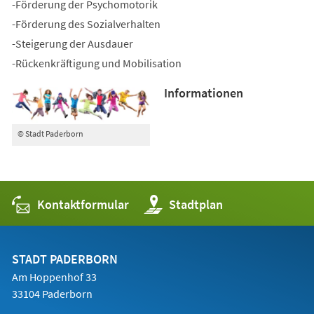
-Förderung der Psychomotorik
-Förderung des Sozialverhalten
-Steigerung der Ausdauer
-Rückenkräftigung und Mobilisation
Informationen
© Stadt Paderborn
Kontaktformular
(Öffnet
Stadtplan
in
einem
neuen
Tab)
STADT PADERBORN
Am Hoppenhof 33
33104 Paderborn