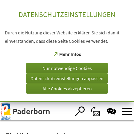
Inhalt anspringen
DATENSCHUTZEINSTELLUNGEN
Durch die Nutzung dieser Website erklären Sie sich damit
einverstanden, dass diese Seite Cookies verwendet.
(Öffnet
Mehr Infos
in
einem
Nur notwendige Cookies
neuen
Tab)
Datenschutzeinstellungen anpassen
Alle Cookies akzeptieren
Visuelle
Paderborn
Assistenzsoftware
öffnen.