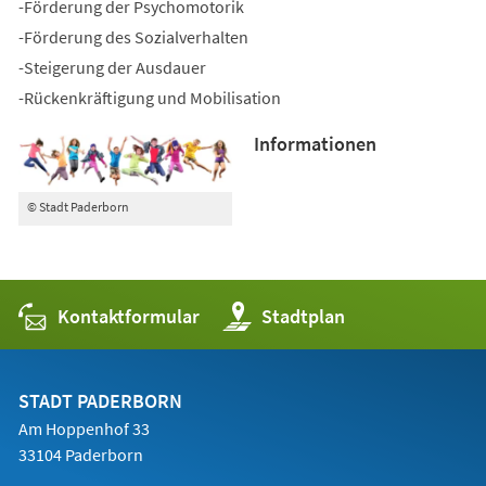
-Förderung der Psychomotorik
-Förderung des Sozialverhalten
-Steigerung der Ausdauer
-Rückenkräftigung und Mobilisation
Informationen
© Stadt Paderborn
Kontaktformular
(Öffnet
Stadtplan
in
einem
neuen
Tab)
STADT PADERBORN
Am Hoppenhof 33
33104 Paderborn