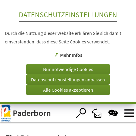
Inhalt anspringen
DATENSCHUTZEINSTELLUNGEN
Durch die Nutzung dieser Website erklären Sie sich damit
einverstanden, dass diese Seite Cookies verwendet.
(Öffnet
Mehr Infos
in
einem
Nur notwendige Cookies
neuen
Tab)
Datenschutzeinstellungen anpassen
Alle Cookies akzeptieren
Visuelle
Paderborn
Assistenzsoftware
öffnen.