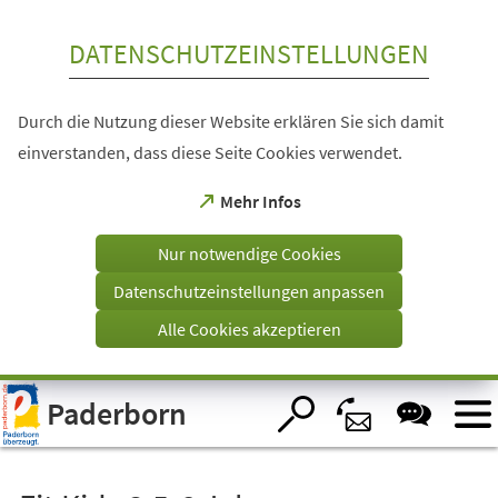
Inhalt anspringen
DATENSCHUTZEINSTELLUNGEN
Durch die Nutzung dieser Website erklären Sie sich damit
einverstanden, dass diese Seite Cookies verwendet.
(Öffnet
Mehr Infos
in
einem
Nur notwendige Cookies
neuen
Tab)
Datenschutzeinstellungen anpassen
Alle Cookies akzeptieren
Visuelle
Paderborn
Assistenzsoftware
öffnen.