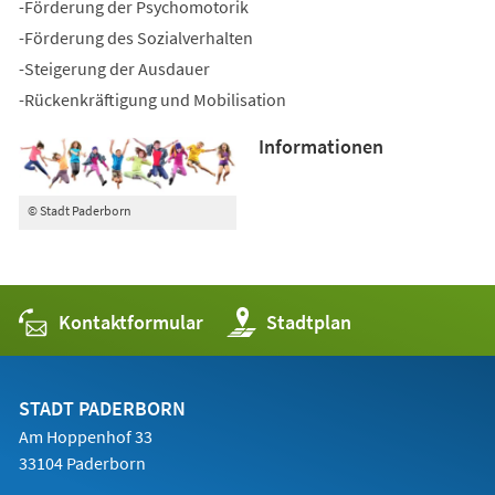
-Förderung der Psychomotorik
-Förderung des Sozialverhalten
-Steigerung der Ausdauer
-Rückenkräftigung und Mobilisation
Informationen
© Stadt Paderborn
Kontaktformular
(Öffnet
Stadtplan
in
einem
neuen
Tab)
STADT PADERBORN
Am Hoppenhof 33
33104 Paderborn