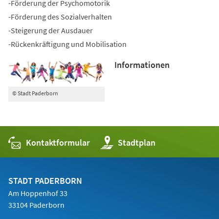
-Förderung der Psychomotorik
-Förderung des Sozialverhalten
-Steigerung der Ausdauer
-Rückenkräftigung und Mobilisation
Informationen
© Stadt Paderborn
Kontaktformular
(Öffnet
Stadtplan
in
einem
neuen
Tab)
STADT PADERBORN
Am Hoppenhof 33
33104 Paderborn