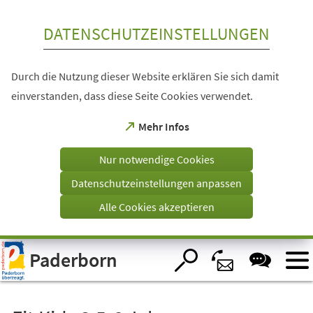
Inhalt anspringen
DATENSCHUTZEINSTELLUNGEN
Durch die Nutzung dieser Website erklären Sie sich damit
einverstanden, dass diese Seite Cookies verwendet.
(Öffnet
Mehr Infos
in
einem
Nur notwendige Cookies
neuen
Tab)
Datenschutzeinstellungen anpassen
Alle Cookies akzeptieren
Visuelle
Paderborn
Assistenzsoftware
öffnen.