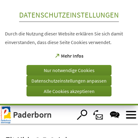
Inhalt anspringen
DATENSCHUTZEINSTELLUNGEN
Durch die Nutzung dieser Website erklären Sie sich damit
einverstanden, dass diese Seite Cookies verwendet.
(Öffnet
Mehr Infos
in
einem
Nur notwendige Cookies
neuen
Tab)
Datenschutzeinstellungen anpassen
Alle Cookies akzeptieren
Visuelle
Paderborn
Assistenzsoftware
öffnen.