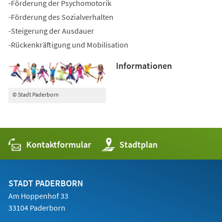
-Förderung der Psychomotorik
-Förderung des Sozialverhalten
-Steigerung der Ausdauer
-Rückenkräftigung und Mobilisation
Informationen
© Stadt Paderborn
Kontaktformular
(Öffnet
Stadtplan
in
einem
neuen
Tab)
STADT PADERBORN
Am Hoppenhof 33
33104 Paderborn