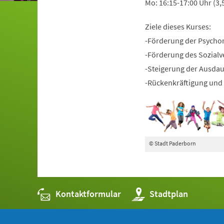
Mo: 16:15-17:00 Uhr (3,
Ziele dieses Kurses:
-Förderung der Psycho
-Förderung des Sozialv
-Steigerung der Ausda
-Rückenkräftigung und 
© Stadt Paderborn
Kontaktformular
(Öffnet
Stadtplan
in
einem
neuen