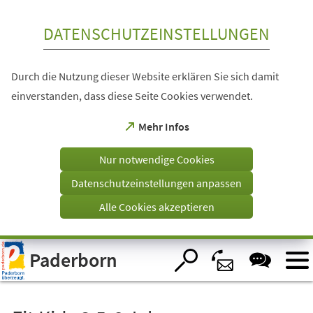
Inhalt anspringen
DATENSCHUTZEINSTELLUNGEN
Durch die Nutzung dieser Website erklären Sie sich damit
einverstanden, dass diese Seite Cookies verwendet.
(Öffnet
Mehr Infos
in
einem
Nur notwendige Cookies
neuen
Tab)
Datenschutzeinstellungen anpassen
Alle Cookies akzeptieren
Visuelle
Paderborn
Assistenzsoftware
öffnen.