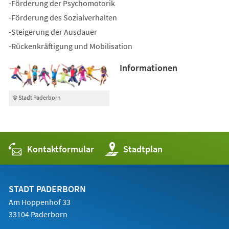
-Förderung der Psychomotorik
-Förderung des Sozialverhalten
-Steigerung der Ausdauer
-Rückenkräftigung und Mobilisation
Informationen
© Stadt Paderborn
Kontaktformular
(Öffnet
Stadtplan
in
einem
neuen
Tab)
STADT PADERBORN
Am Hoppenhof 33
33104 Paderborn