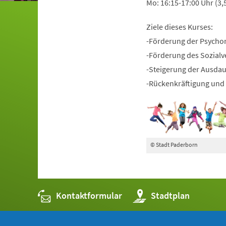
Mo: 16:15-17:00 Uhr (3,
Ziele dieses Kurses:
-Förderung der Psycho
-Förderung des Sozialv
-Steigerung der Ausda
-Rückenkräftigung und 
© Stadt Paderborn
Kontaktformular
(Öffnet
Stadtplan
in
einem
neuen