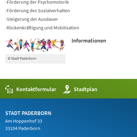
-Förderung der Psychomotorik
-Förderung des Sozialverhalten
-Steigerung der Ausdauer
-Rückenkräftigung und Mobilisation
Informationen
© Stadt Paderborn
Kontaktformular
(Öffnet
Stadtplan
in
einem
neuen
Tab)
STADT PADERBORN
Am Hoppenhof 33
33104 Paderborn