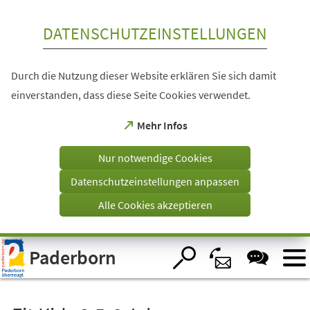
Inhalt anspringen
DATENSCHUTZEINSTELLUNGEN
Durch die Nutzung dieser Website erklären Sie sich damit
einverstanden, dass diese Seite Cookies verwendet.
(Öffnet
Mehr Infos
in
einem
Nur notwendige Cookies
neuen
Tab)
Datenschutzeinstellungen anpassen
Alle Cookies akzeptieren
Visuelle
Paderborn
Assistenzsoftware
öffnen.